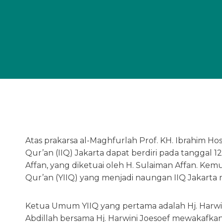
Atas prakarsa al-Maghfurlah Prof. KH. Ibrahim Hos
Qur’an (IIQ) Jakarta dapat berdiri pada tanggal 
Affan, yang diketuai oleh H. Sulaiman Affan. Kemu
Qur’an (YIIQ) yang menjadi naungan IIQ Jakarta
Ketua Umum YIIQ yang pertama adalah Hj. Harwini 
Abdillah bersama Hj. Harwini Joesoef mewakafkan