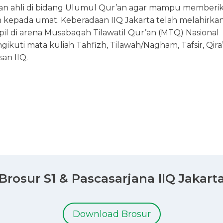
 dan ahli di bidang Ulumul Qur’an agar mampu memberi
kepada umat. Keberadaan IIQ Jakarta telah melahirka
pil di arena Musabaqah Tilawatil Qur’an (MTQ) Nasional
kuti mata kuliah Tahfizh, Tilawah/Nagham, Tafsir, Qira
an IIQ.
Brosur S1 & Pascasarjana IIQ Jakart
Download Brosur