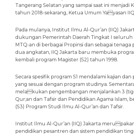
Tangerang Selatan yang sampai saat ini menjadi 
tahun 2018-sekarang, Ketua Umum Yayasan IIQ ada
Pada mulanya, Institut Ilmu Al-Qur’an (IIQ) Ja
dukungan Pemerintah Daerah Tingkat I seluruh
MTQ-an di berbagai Propinsi dan sebagai tenaga 
dua angkatan, IIQ Jakarta baru membuka progra
kembali program Magister (S2) tahun 1998.
Secara spesifik program S1 mendalami kajian da
yang sesuai dengan program studinya. Sementara
melakukan pengembangan menjalankan 3 (tiga
Qur;an dan Tafsir dan Pendidikan Agama Islam,
(S3) Program Studi Ilmu Al-Qur’an dan Tafsir.
Institut Ilmu Al-Qur’an (IIQ) Jakarta merupa
pendidikan pesantren dan sistem pendidikan tin