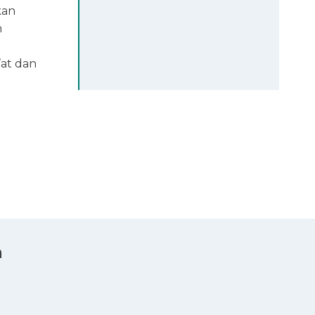
kan
n
’at dan
a