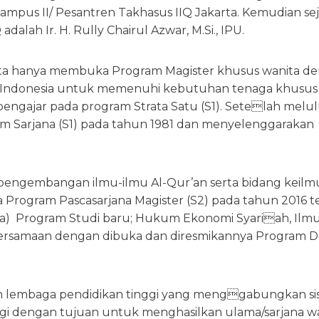
Kampus II/ Pesantren Takhasus IIQ Jakarta. Kemudian se
lah Ir. H. Rully Chairul Azwar, M.Si., IPU.
karta hanya membuka Program Magister khusus wanita d
 Indonesia untuk memenuhi kebutuhan tenaga khusus
pengajar pada program Strata Satu (S1). Setelah melu
m Sarjana (S1) pada tahun 1981 dan menyelenggarakan
n pengembangan ilmu-ilmu Al-Qur’an serta bidang keil
 Program Pascasarjana Magister (S2) pada tahun 2016 t
) Program Studi baru; Hukum Ekonomi Syariah, Ilmu
 bersamaan dengan dibuka dan diresmikannya Program D
kan lembaga pendidikan tinggi yang menggabungkan s
ggi dengan tujuan untuk menghasilkan ulama/sarjana w