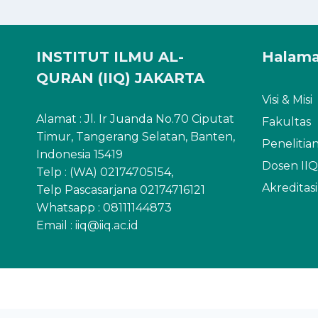
INSTITUT ILMU AL-
Halam
QURAN (IIQ) JAKARTA
Visi & Misi
Alamat : Jl. Ir Juanda No.70 Ciputat
Fakultas
Timur, Tangerang Selatan, Banten,
Penelitia
Indonesia 15419
Dosen IIQ
Telp : (WA) 02174705154,
Akreditas
Telp Pascasarjana 02174716121
Whatsapp :
08111144873
Email : iiq@iiq.ac.id