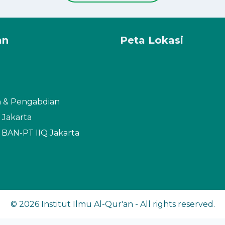
an
Peta Lokasi
n & Pengabdian
 Jakarta
i BAN-PT IIQ Jakarta
© 2026 Institut Ilmu Al-Qur'an - All rights reserved.