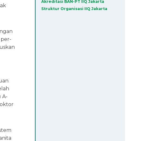
Akreditasi BAN-PT IIQ Jakarta
jak
Struktur Organisasi IIQ Jakarta
engan
 per-
luskan
muan
elah
 A-
oktor
istem
anita