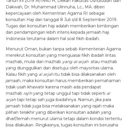
Tahun ini 2019 M/1440 H, Dekan Fakultas Ushuluddin dan
Dakwah, Dr. Muhammad Ulinnuha, Lc., MA. diberi
kepercayaan oleh Kementrian Agama RI sebagai
konsultan Haji dari tanggal 8 Juli s/d 8 September 2019.
Tugas dari konsultan haji adalah memberikan bimbingan
dan pendampingan lebih intens kepada jemaah haji
Indonesia terutama dalam hal soal fikih ibadah.
Menurut Oman, bukan tanpa sebab Kementerian Agama
merekrut konsultan yang menguasai fikih ibadah lintas
mazhab, mulai dari mazhab
yang
al-arjah
atau mazhab
yang diunggulkan dan disetujui oleh mayoritas ulama.
Kalau fikih yang
al arjah
itu tidak bisa dilaksanakan oleh
jamaah, maka konsultan harus memberikan pemahaman
tidak usah khawatir karena masih ada pendapat
mazhab
rajih
yang tetap unggul tapi tidak seperti
al
arjah
tapi tetap sah juga ibadahnya. Namun, jika para
jamaah tidak juga bisa melaksanakan yang rajah maka
pilihan terakhir yang diberikan konsultan adalah yang
dhaif/lemah menurut ulama tetapi dalam kondisi tertentu
bisa dilakukan. Ringkasnya, tugas konsultan ini berusaha