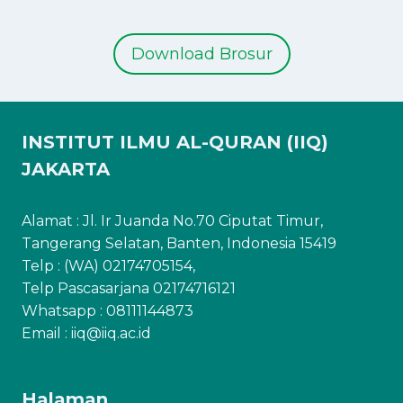
Download Brosur
INSTITUT ILMU AL-QURAN (IIQ)
JAKARTA
Alamat : Jl. Ir Juanda No.70 Ciputat Timur,
Tangerang Selatan, Banten, Indonesia 15419
Telp : (WA) 02174705154,
Telp Pascasarjana 02174716121
Whatsapp :
08111144873
Email : iiq@iiq.ac.id
Halaman