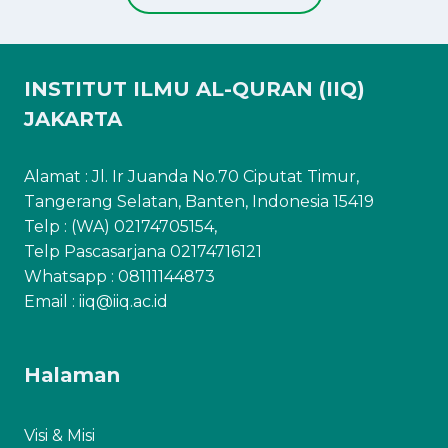
INSTITUT ILMU AL-QURAN (IIQ)
JAKARTA
Alamat : Jl. Ir Juanda No.70 Ciputat Timur,
Tangerang Selatan, Banten, Indonesia 15419
Telp : (WA) 02174705154,
Telp Pascasarjana 02174716121
Whatsapp :
08111144873
Email : iiq@iiq.ac.id
Halaman
Visi & Misi