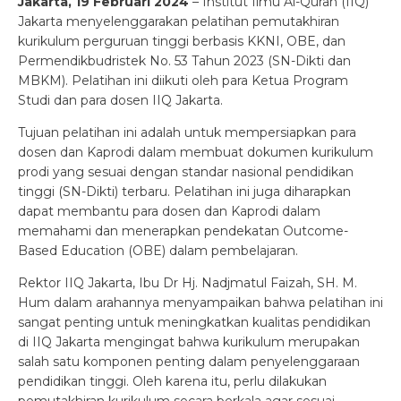
Jakarta, 19 Februari 2024
– Institut Ilmu Al-Quran (IIQ)
Jakarta menyelenggarakan pelatihan pemutakhiran
kurikulum perguruan tinggi berbasis KKNI, OBE, dan
Permendikbudristek No. 53 Tahun 2023 (SN-Dikti dan
MBKM). Pelatihan ini diikuti oleh para Ketua Program
Studi dan para dosen IIQ Jakarta.
Tujuan pelatihan ini adalah untuk mempersiapkan para
dosen dan Kaprodi dalam membuat dokumen kurikulum
prodi yang sesuai dengan standar nasional pendidikan
tinggi (SN-Dikti) terbaru. Pelatihan ini juga diharapkan
dapat membantu para dosen dan Kaprodi dalam
memahami dan menerapkan pendekatan Outcome-
Based Education (OBE) dalam pembelajaran.
Rektor IIQ Jakarta, Ibu Dr Hj. Nadjmatul Faizah, SH. M.
Hum dalam arahannya menyampaikan bahwa pelatihan ini
sangat penting untuk meningkatkan kualitas pendidikan
di IIQ Jakarta mengingat bahwa kurikulum merupakan
salah satu komponen penting dalam penyelenggaraan
pendidikan tinggi. Oleh karena itu, perlu dilakukan