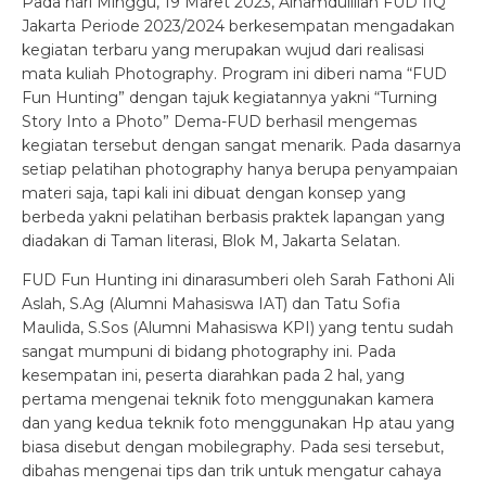
Pada hari Minggu, 19 Maret 2023, Alhamdulillah FUD IIQ
Jakarta Periode 2023/2024 berkesempatan mengadakan
kegiatan terbaru yang merupakan wujud dari realisasi
mata kuliah Photography. Program ini diberi nama “FUD
Fun Hunting” dengan tajuk kegiatannya yakni “Turning
Story Into a Photo” Dema-FUD berhasil mengemas
kegiatan tersebut dengan sangat menarik. Pada dasarnya
setiap pelatihan photography hanya berupa penyampaian
materi saja, tapi kali ini dibuat dengan konsep yang
berbeda yakni pelatihan berbasis praktek lapangan yang
diadakan di Taman literasi, Blok M, Jakarta Selatan.
FUD Fun Hunting ini dinarasumberi oleh Sarah Fathoni Ali
Aslah, S.Ag (Alumni Mahasiswa IAT) dan Tatu Sofia
Maulida, S.Sos (Alumni Mahasiswa KPI) yang tentu sudah
sangat mumpuni di bidang photography ini. Pada
kesempatan ini, peserta diarahkan pada 2 hal, yang
pertama mengenai teknik foto menggunakan kamera
dan yang kedua teknik foto menggunakan Hp atau yang
biasa disebut dengan mobilegraphy. Pada sesi tersebut,
dibahas mengenai tips dan trik untuk mengatur cahaya