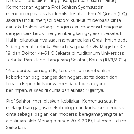
Direktur Pendidikan Tinggi Keagamaan Islam (Diktis)
Kementerian Agama Prof Sahiron Syamsuddin
mendorong sivitas akademika Institut Ilmu Al-Qur’an (IIQ)
Jakarta untuk menjadi pelopor kurikulum berbasis cinta
dan ekoteologi, sebagai bagian dari moderasi beragama,
dengan cara terus mengembangkan gagasan tersebut.
Hal ini dikatakannya saat menyampaikan Orasi Ilmiah pada
Sidang Senat Terbuka Wisuda Sarjana Ke-26, Magister Ke-
19, dan Doktor Ke-5 IIQ Jakarta di Auditorium Universitas
Terbuka Pamulang, Tangerang Selatan, Kamis (18/9/2025).
“Kita berdoa semoga IIQ terus maju, memberikan
keberkahan bagi bangsa dan negara, serta dosen dan
tenaga kependidikannya mendapat pahala yang
berlimpah, sukses di dunia dan akhirat,” ujarnya.
Prof Sahiron menjelaskan, kebijakan Kemenag saat ini
melanjutkan gagasan ekoteologi dan kurikulum berbasis
cinta sebagai bagian dari moderasi beragama yang telah
digulirkan oleh Menag periode 2014-2019, Lukman Hakim
Saifuddin.