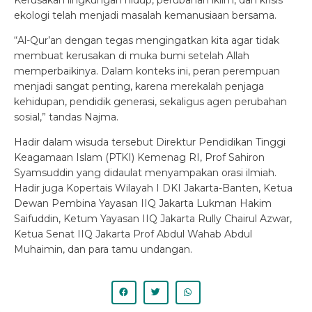
Kerusakan lingkungan hidup, perubahan iklim, dan krisis
ekologi telah menjadi masalah kemanusiaan bersama.
“Al-Qur’an dengan tegas mengingatkan kita agar tidak
membuat kerusakan di muka bumi setelah Allah
memperbaikinya. Dalam konteks ini, peran perempuan
menjadi sangat penting, karena merekalah penjaga
kehidupan, pendidik generasi, sekaligus agen perubahan
sosial,” tandas Najma.
Hadir dalam wisuda tersebut Direktur Pendidikan Tinggi
Keagamaan Islam (PTKI) Kemenag RI, Prof Sahiron
Syamsuddin yang didaulat menyampakan orasi ilmiah.
Hadir juga Kopertais Wilayah I DKI Jakarta-Banten, Ketua
Dewan Pembina Yayasan IIQ Jakarta Lukman Hakim
Saifuddin, Ketum Yayasan IIQ Jakarta Rully Chairul Azwar,
Ketua Senat IIQ Jakarta Prof Abdul Wahab Abdul
Muhaimin, dan para tamu undangan.