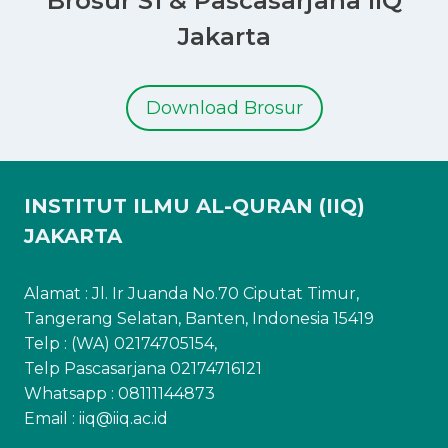
Brosur S1 & Pascasarjana IIQ
Jakarta
Download Brosur
INSTITUT ILMU AL-QURAN (IIQ)
JAKARTA
Alamat : Jl. Ir Juanda No.70 Ciputat Timur,
Tangerang Selatan, Banten, Indonesia 15419
Telp : (WA) 02174705154,
Telp Pascasarjana 02174716121
Whatsapp :
08111144873
Email : iiq@iiq.ac.id