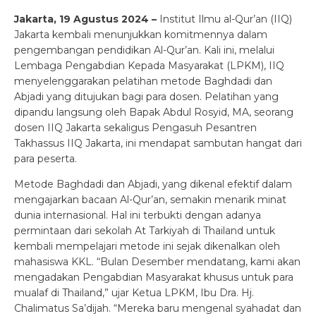
Jakarta, 19 Agustus 2024 –
Institut Ilmu al-Qur’an (IIQ)
Jakarta kembali menunjukkan komitmennya dalam
pengembangan pendidikan Al-Qur’an. Kali ini, melalui
Lembaga Pengabdian Kepada Masyarakat (LPKM), IIQ
menyelenggarakan pelatihan metode Baghdadi dan
Abjadi yang ditujukan bagi para dosen. Pelatihan yang
dipandu langsung oleh Bapak Abdul Rosyid, MA, seorang
dosen IIQ Jakarta sekaligus Pengasuh Pesantren
Takhassus IIQ Jakarta, ini mendapat sambutan hangat dari
para peserta.
Metode Baghdadi dan Abjadi, yang dikenal efektif dalam
mengajarkan bacaan Al-Qur’an, semakin menarik minat
dunia internasional. Hal ini terbukti dengan adanya
permintaan dari sekolah At Tarkiyah di Thailand untuk
kembali mempelajari metode ini sejak dikenalkan oleh
mahasiswa KKL. “Bulan Desember mendatang, kami akan
mengadakan Pengabdian Masyarakat khusus untuk para
mualaf di Thailand,” ujar Ketua LPKM, Ibu Dra. Hj.
Chalimatus Sa’dijah. “Mereka baru mengenal syahadat dan