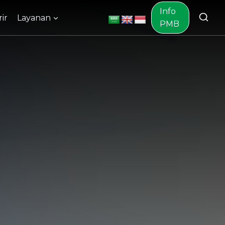
Info
ir
Layanan
PMB