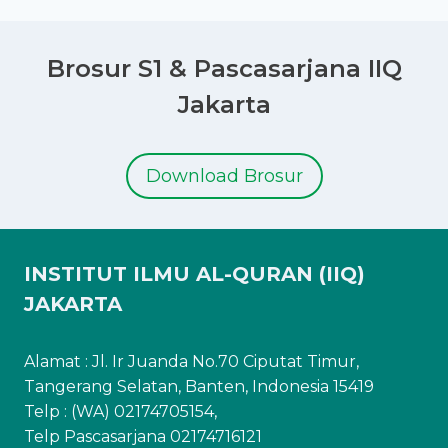
Brosur S1 & Pascasarjana IIQ
Jakarta
Download Brosur
INSTITUT ILMU AL-QURAN (IIQ)
JAKARTA
Alamat : Jl. Ir Juanda No.70 Ciputat Timur,
Tangerang Selatan, Banten, Indonesia 15419
Telp : (WA) 02174705154,
Telp Pascasarjana 02174716121