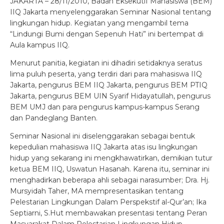
JAKARTA – 28/11/2010, Badan Eksekutif Mahasiswa (BEM)
IIQ Jakarta menyelenggarakan Seminar Nasional tentang
lingkungan hidup. Kegiatan yang mengambil tema
“Lindungi Bumi dengan Sepenuh Hati” ini bertempat di
Aula kampus IIQ.
Menurut panitia, kegiatan ini dihadiri setidaknya seratus
lima puluh peserta, yang terdiri dari para mahasiswa IIQ
Jakarta, pengurus BEM IIQ Jakarta, pengurus BEM PTIQ
Jakarta, pengurus BEM UIN Syarif Hidayatullah, pengurus
BEM UMJ dan para pengurus kampus-kampus Serang
dan Pandeglang Banten.
Seminar Nasional ini diselenggarakan sebagai bentuk
kepedulian mahasiswa IIQ Jakarta atas isu lingkungan
hidup yang sekarang ini mengkhawatirkan, demikian tutur
ketua BEM IIQ, Uswatun Hasanah. Karena itu, seminar ini
menghadirkan beberapa ahli sebagai narasumber; Dra. Hj.
Mursyidah Taher, MA mempresentasikan tentang
Pelestarian Lingkungan Dalam Perspekstif al-Qur’an; Ika
Septiarni, S.Hut membawakan presentasi tentang Peran