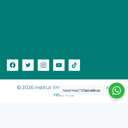
© 2026 Institut Ilmu Al-Qur'an - All rights
Need Help?
Chat with us
reserved.