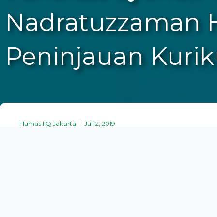
Nadratuzzaman 
Peninjauan Kuri
Humas IIQ Jakarta
Juli 2, 2019
Fakultas Syariah IIQ Jakarta dengan Prodi S1 H
Wakaf dan Zakat menggandeng Bapak Dr. Ir. H. M
narasumber Workshop Peninjauan Kurikulum Pend
Acara ini melibatkan dua puluh lima peserta yang te
pendidikan, serta staff akademik. Turut HadirWarek 
M. Hum., serta DekanFakultas Syariah yakni Dra. H