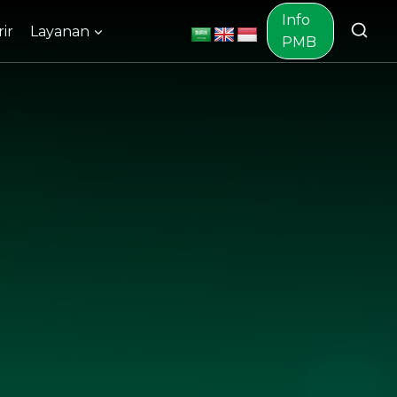
Info
ir
Layanan
PMB