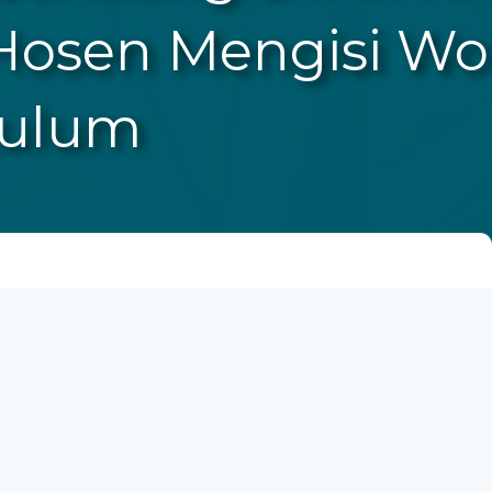
Hosen Mengisi Wo
kulum
ukum Ekonomi Syariahbersama Prodi Manajemen
. NadratuzzamanHosen, MS. Mec. PhD sebagai
idikanTinggi Tahun 2019.
rdiri dari dosentetap Fakultas Syariah, praktisi
1 IIQ Jakarta Ibu Dr. Hj. Nadjematul Faizah, SH.
j. Muzayyanah, MA.