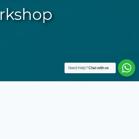
rkshop
Need Help?
Chat with us
Berita Terbaru
Lainnya
PIAUD IIQ Jakarta Perkuat
Kolaborasi dengan IPPAQI melalui
Seminar PAUD Inklusif
Rabu, 5 Agustus 2026