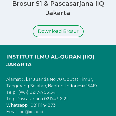
Brosur S1 & Pascasarjana IIQ
Jakarta
Download Brosur
INSTITUT ILMU AL-QURAN (IIQ)
JAKARTA
Alamat : Jl. Ir Juanda No.70 Ciputat Timur,
Tangerang Selatan, Banten, Indonesia 15419
Telp : (WA) 02174705154,
Telp Pascasarjana 02174716121
Whatsapp :
08111144873
Email : iiq@iiq.ac.id