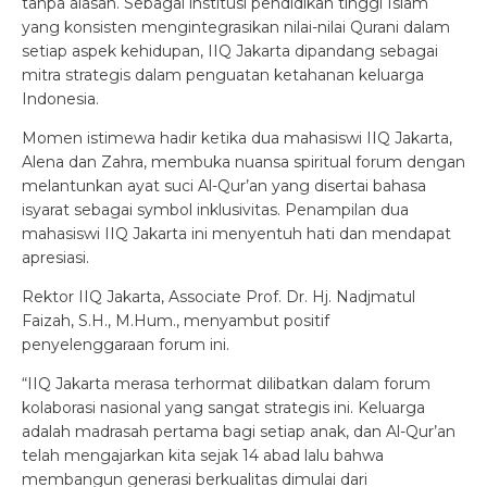
tanpa alasan. Sebagai institusi pendidikan tinggi Islam
yang konsisten mengintegrasikan nilai-nilai Qurani dalam
setiap aspek kehidupan, IIQ Jakarta dipandang sebagai
mitra strategis dalam penguatan ketahanan keluarga
Indonesia.
Momen istimewa hadir ketika dua mahasiswi IIQ Jakarta,
Alena dan Zahra, membuka nuansa spiritual forum dengan
melantunkan ayat suci Al-Qur’an yang disertai bahasa
isyarat sebagai symbol inklusivitas. Penampilan dua
mahasiswi IIQ Jakarta ini menyentuh hati dan mendapat
apresiasi.
Rektor IIQ Jakarta, Associate Prof. Dr. Hj. Nadjmatul
Faizah, S.H., M.Hum., menyambut positif
penyelenggaraan forum ini.
“IIQ Jakarta merasa terhormat dilibatkan dalam forum
kolaborasi nasional yang sangat strategis ini. Keluarga
adalah madrasah pertama bagi setiap anak, dan Al-Qur’an
telah mengajarkan kita sejak 14 abad lalu bahwa
membangun generasi berkualitas dimulai dari