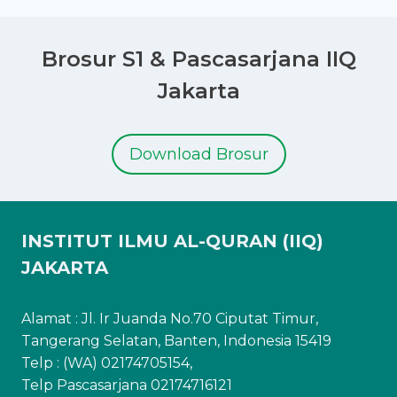
Brosur S1 & Pascasarjana IIQ
Jakarta
Download Brosur
INSTITUT ILMU AL-QURAN (IIQ)
JAKARTA
Alamat : Jl. Ir Juanda No.70 Ciputat Timur,
Tangerang Selatan, Banten, Indonesia 15419
Telp : (WA) 02174705154,
Telp Pascasarjana 02174716121