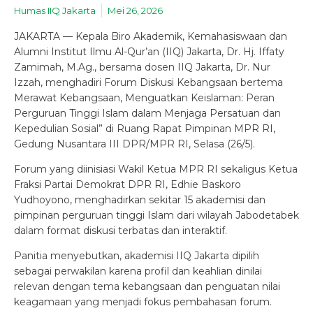
Humas IIQ Jakarta
Mei 26, 2026
JAKARTA — Kepala Biro Akademik, Kemahasiswaan dan
Alumni Institut Ilmu Al-Qur’an (IIQ) Jakarta, Dr. Hj. Iffaty
Zamimah, M.Ag., bersama dosen IIQ Jakarta, Dr. Nur
Izzah, menghadiri Forum Diskusi Kebangsaan bertema
Merawat Kebangsaan, Menguatkan Keislaman: Peran
Perguruan Tinggi Islam dalam Menjaga Persatuan dan
Kepedulian Sosial” di Ruang Rapat Pimpinan MPR RI,
Gedung Nusantara III DPR/MPR RI, Selasa (26/5).
Forum yang diinisiasi Wakil Ketua MPR RI sekaligus Ketua
Fraksi Partai Demokrat DPR RI, Edhie Baskoro
Yudhoyono, menghadirkan sekitar 15 akademisi dan
pimpinan perguruan tinggi Islam dari wilayah Jabodetabek
dalam format diskusi terbatas dan interaktif.
Panitia menyebutkan, akademisi IIQ Jakarta dipilih
sebagai perwakilan karena profil dan keahlian dinilai
relevan dengan tema kebangsaan dan penguatan nilai
keagamaan yang menjadi fokus pembahasan forum.