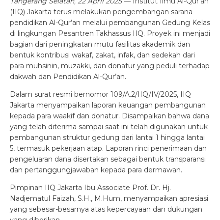
Tangerang Selatan, 22 April 2025
— Institut Ilmu Al-Qur’an
(IIQ) Jakarta terus melakukan pengembangan sarana
pendidikan Al-Qur’an melalui pembangunan Gedung Kelas
di lingkungan Pesantren Takhassus IIQ. Proyek ini menjadi
bagian dari peningkatan mutu fasilitas akademik dan
bentuk kontribusi wakaf, zakat, infak, dan sedekah dari
para muhsinin, muzakki, dan donatur yang peduli terhadap
dakwah dan Pendidikan Al-Qur’an.
Dalam surat resmi bernomor 109/A.2/IIQ/IV/2025, IIQ
Jakarta menyampaikan laporan keuangan pembangunan
kepada para waakif dan donatur. Disampaikan bahwa dana
yang telah diterima sampai saat ini telah digunakan untuk
pembangunan struktur gedung dari lantai 1 hingga lantai
5, termasuk pekerjaan atap. Laporan rinci penerimaan dan
pengeluaran dana disertakan sebagai bentuk transparansi
dan pertanggungjawaban kepada para dermawan.
Pimpinan IIQ Jakarta Ibu Associate Prof. Dr. Hj.
Nadjematul Faizah, S.H., M.Hum, menyampaikan apresiasi
yang sebesar-besarnya atas kepercayaan dan dukungan