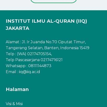
INSTITUT ILMU AL-QURAN (IIQ)
JAKARTA
Alamat : Jl. Ir Juanda No.70 Ciputat Timur,
Tangerang Selatan, Banten, Indonesia 15419
Telp : (WA) 02174705154,
Telp Pascasarjana 02174716121
Whatsapp :
08111144873
Email : iiq@iiq.ac.id
Halaman
Visi & Misi