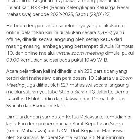
Insitut Ilmu Al-Qur’an (IIQ) Jakarta menggelar acara
Pelantikan BKKBM (Badan Kelengkapan Keluarga Besar
Mahasiswa) periode 2022-2023, Sabtu (29/01/22).
Berbeda dengan tahun sebelumnya yang dilakukan full
online, pelantikan kali ini di lakukan secara
hybrid,
yaitu
offline, dihadiri secara langsung oleh setiap ketua dari
masing-masing lembaga yang bertempat di Aula Kampus
IIQ, dan online melalui
virtual zoom meeting
dimulai pukul
09.00 kemudian selesai pada pukul 10.49 WIB.
Acara pelantikan kali ini dihadiri oleh 220 partisipan yang
terdiri dari mahasiswi dan para dosen IIQ Jakarta via
Zoom
Meeting
juga dilihat oleh 527 mahasiswi secara langsung
melalui saluran youtube
Studio Siaran IIQ Jakarta, Dema
Fakultas Ushluhuddin dan Dakwah dan Dema Fakultas
Syariah dan Ekonomi Islam.
Dimulai dengan sambutan Ketua Pelaksana, kemudian di
lanjutkan dengan pembacaan Surat Keputusan Sema
(senat Mahasiswa) dan UKM (Unit Kegiatan Mahasiwa)
oleh Sekretaris Jenderal Sema Fatma Siti Nur Fatimah