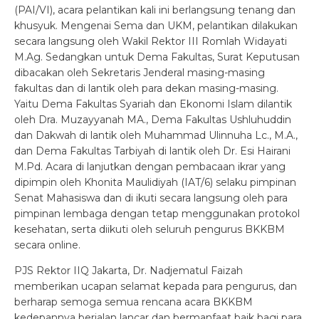
(PAI/VI), acara pelantikan kali ini berlangsung tenang dan
khusyuk. Mengenai Sema dan UKM, pelantikan dilakukan
secara langsung oleh Wakil Rektor III Romlah Widayati
M.Ag. Sedangkan untuk Dema Fakultas, Surat Keputusan
dibacakan oleh Sekretaris Jenderal masing-masing
fakultas dan di lantik oleh para dekan masing-masing.
Yaitu Dema Fakultas Syariah dan Ekonomi Islam dilantik
oleh Dra. Muzayyanah MA., Dema Fakultas Ushluhuddin
dan Dakwah di lantik oleh Muhammad Ulinnuha Lc., M.A.,
dan Dema Fakultas Tarbiyah di lantik oleh Dr. Esi Hairani
M.Pd. Acara di lanjutkan dengan pembacaan ikrar yang
dipimpin oleh Khonita Maulidiyah (IAT/6) selaku pimpinan
Senat Mahasiswa dan di ikuti secara langsung oleh para
pimpinan lembaga dengan tetap menggunakan protokol
kesehatan, serta diikuti oleh seluruh pengurus BKKBM
secara online.
PJS Rektor IIQ Jakarta, Dr. Nadjematul Faizah
memberikan ucapan selamat kepada para pengurus, dan
berharap semoga semua rencana acara BKKBM
kedepannya berjalan lancar dan bermanfaat baik bagi para