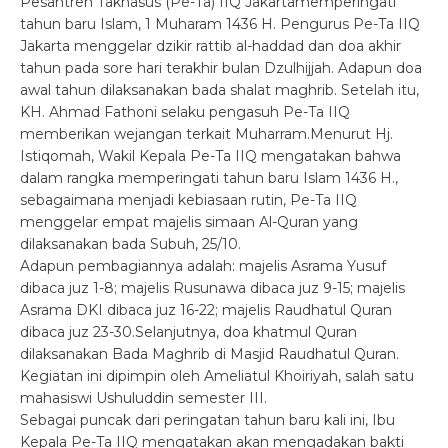
Pesantren Takhasus (Pe-Ta) IIQ Jakartamemperingati
tahun baru Islam, 1 Muharam 1436 H. Pengurus Pe-Ta IIQ
Jakarta menggelar dzikir rattib al-haddad dan doa akhir
tahun pada sore hari terakhir bulan Dzulhijjah. Adapun doa
awal tahun dilaksanakan bada shalat maghrib. Setelah itu,
KH. Ahmad Fathoni selaku pengasuh Pe-Ta IIQ
memberikan wejangan terkait Muharram.Menurut Hj.
Istiqomah, Wakil Kepala Pe-Ta IIQ mengatakan bahwa
dalam rangka memperingati tahun baru Islam 1436 H.,
sebagaimana menjadi kebiasaan rutin, Pe-Ta IIQ
menggelar empat majelis simaan Al-Quran yang
dilaksanakan bada Subuh, 25/10.
Adapun pembagiannya adalah: majelis Asrama Yusuf
dibaca juz 1-8; majelis Rusunawa dibaca juz 9-15; majelis
Asrama DKI dibaca juz 16-22; majelis Raudhatul Quran
dibaca juz 23-30.Selanjutnya, doa khatmul Quran
dilaksanakan Bada Maghrib di Masjid Raudhatul Quran.
Kegiatan ini dipimpin oleh Ameliatul Khoiriyah, salah satu
mahasiswi Ushuluddin semester III.
Sebagai puncak dari peringatan tahun baru kali ini, Ibu
Kepala Pe-Ta IIQ mengatakan akan mengadakan bakti