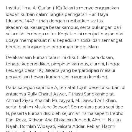
Institut Ilmu Al-Qur’an (IIQ) Jakarta menyelenggarakan
ibadah kurban dalam rangka peringatan Hari Raya
Iduladha 1447 Hijriah dengan melibatkan sivitas
akademika, keluarga besar kampus, serta dukungan dari
sejumlah lembaga mitra. Kegiatan ini menjadi bagian dari
upaya memperkuat nilai kepedulian sosial dan semangat
berbagi di lingkungan perguruan tinggi Islam.
Pelaksanaan kurban tahun ini diikuti oleh para dosen,
tenaga kependidikan, pimpinan kampus, alumni, hingga
keluarga besar IIQ Jakarta yang berpartisipasi melalui
penyediaan hewan kurban sapi maupun kambing.
Pada kategori sapi tipe A, tercatat tujuh peserta kurban, di
antaranya Rully Chairul Azwar, Fitriasti Sangkaningrat,
Ahmad Ziyad Khalifah Muzayyad, M. Dawud Arif Khan,
serta Ibrahim Maulana Joesoef. Sementara pada sapi tipe
B, peserta kurban diisi oleh sejumlah nama seperti Iredho
Fani Reza, Ridwan Aria Dhika bin Junaedi, Alm. H. Nailun
Najah, Romlah Widayati, Falsafa Addar, Febian Hazmi