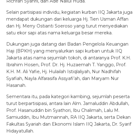
Richfan Syahril, dan Ade Nailul Huda.
Selain partisipasi individu, kegiatan kurban IIQ Jakarta juga
mendapat dukungan dari keluarga Hj. Tien Usman Affan
dan Hj. Merry Ostianti Soeroso yang turut menyediakan
satu ekor sapi atas nama keluarga besar mereka.
Dukungan juga datang dari Badan Pengelola Keuangan
Haji (BPKH) yang menyalurkan sapi kurban untuk IIQ
Jakarta atas nama sejumlah tokoh, di antaranya Prof. K.H.
Ibrahim Hosen, Prof. Dr. Hj. Huzaemah T. Yanggo, Prof.
K.H. M. Ali Yafie, Hj. Hulailah Istiqlaliyah, Nur Nadhifah
Syafiah, Nayla Alfarasifa Assyafi’ah, dan Maryam Nur
Hasanah.
Sementara itu, pada kategori kambing, sejumlah peserta
turut berpartisipasi, antara lain Alm. Jamaluddin Abdullah,
Prof. Hasanuddin bin Syathori, Ibu Chalimah, Lalu M.
Samiuddin, Ibu Mutmainnah, RA IIQ Jakarta, serta Dekan
Fakultas Syariah dan Ekonomi Islam IIQ Jakarta, Dr. Syarif
Hidayatullah.