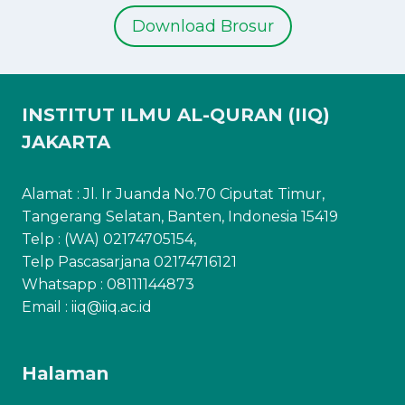
Download Brosur
INSTITUT ILMU AL-QURAN (IIQ)
JAKARTA
Alamat : Jl. Ir Juanda No.70 Ciputat Timur,
Tangerang Selatan, Banten, Indonesia 15419
Telp : (WA) 02174705154,
Telp Pascasarjana 02174716121
Whatsapp :
08111144873
Email : iiq@iiq.ac.id
Halaman