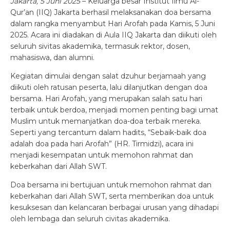
Jakarta, 5 Juni 2025
– Keluarga besar Institut Ilmu Al-
Qur’an (IIQ) Jakarta berhasil melaksanakan doa bersama
dalam rangka menyambut Hari Arofah pada Kamis, 5 Juni
2025. Acara ini diadakan di Aula IIQ Jakarta dan diikuti oleh
seluruh sivitas akademika, termasuk rektor, dosen,
mahasiswa, dan alumni.
Kegiatan dimulai dengan salat dzuhur berjamaah yang
diikuti oleh ratusan peserta, lalu dilanjutkan dengan doa
bersama. Hari Arofah, yang merupakan salah satu hari
terbaik untuk berdoa, menjadi momen penting bagi umat
Muslim untuk memanjatkan doa-doa terbaik mereka.
Seperti yang tercantum dalam hadits, “Sebaik-baik doa
adalah doa pada hari Arofah” (HR. Tirmidzi), acara ini
menjadi kesempatan untuk memohon rahmat dan
keberkahan dari Allah SWT.
Doa bersama ini bertujuan untuk memohon rahmat dan
keberkahan dari Allah SWT, serta memberikan doa untuk
kesuksesan dan kelancaran berbagai urusan yang dihadapi
oleh lembaga dan seluruh civitas akademika.