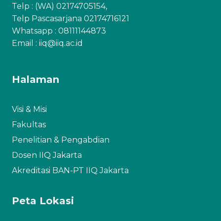
Telp : (WA) 02174705154,
Telp Pascasarjana 02174716121
Whatsapp :
08111144873
Email : iiq@iiq.ac.id
Halaman
Visi & Misi
Fakultas
Penelitian & Pengabdian
Dosen IIQ Jakarta
Akreditasi BAN-PT IIQ Jakarta
Peta Lokasi