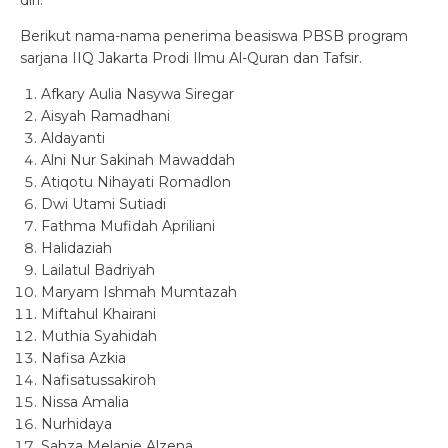
diri.
Berikut nama-nama penerima beasiswa PBSB program
sarjana IIQ Jakarta Prodi Ilmu Al-Quran dan Tafsir.
Afkary Aulia Nasywa Siregar
Aisyah Ramadhani
Aldayanti
Alni Nur Sakinah Mawaddah
Atiqotu Nihayati Romadlon
Dwi Utami Sutiadi
Fathma Mufidah Apriliani
Halidaziah
Lailatul Badriyah
Maryam Ishmah Mumtazah
Miftahul Khairani
Muthia Syahidah
Nafisa Azkia
Nafisatussakiroh
Nissa Amalia
Nurhidaya
Sahza Melanie Alzena