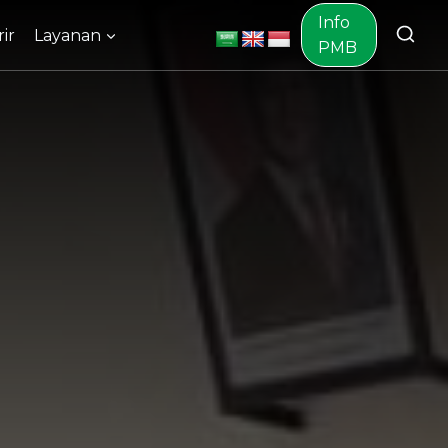
Info
ir
Layanan
PMB