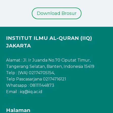
Download Brosur
INSTITUT ILMU AL-QURAN (IIQ)
JAKARTA
Alamat : Jl. Ir Juanda No.70 Ciputat Timur,
Tangerang Selatan, Banten, Indonesia 15419
Telp : (WA) 02174705154,
Telp Pascasarjana 02174716121
Whatsapp :
08111144873
Email : iiq@iiq.ac.id
Halaman