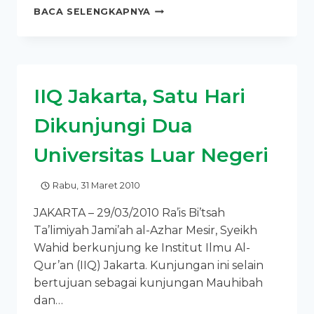
YUSUF
BACA SELENGKAPNYA
MANSUR
GANDENG
IIQ
JAKARTA
DALAM
IIQ Jakarta, Satu Hari
PROGRAM
PEMBIBITAN
Dikunjungi Dua
PENGHAFAL
AL-
Universitas Luar Negeri
QUR’AN
Rabu, 31 Maret 2010
JAKARTA – 29/03/2010 Ra’is Bi’tsah
Ta’limiyah Jami’ah al-Azhar Mesir, Syeikh
Wahid berkunjung ke Institut Ilmu Al-
Qur’an (IIQ) Jakarta. Kunjungan ini selain
bertujuan sebagai kunjungan Mauhibah
dan…