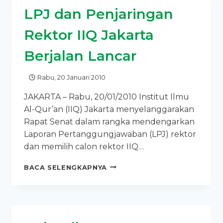
MTQ
LPJ dan Penjaringan
DKI
Rektor IIQ Jakarta
Berjalan Lancar
Rabu, 20 Januari 2010
JAKARTA – Rabu, 20/01/2010 Institut Ilmu
Al-Qur’an (IIQ) Jakarta menyelanggarakan
Rapat Senat dalam rangka mendengarkan
Laporan Pertanggungjawaban (LPJ) rektor
dan memilih calon rektor IIQ…
LPJ
BACA SELENGKAPNYA
DAN
PENJARINGAN
REKTOR
IIQ
JAKARTA