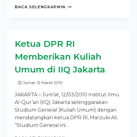
IIQ
BACA SELENGKAPNYA
JAKARTA,
SATU
HARI
DIKUNJUNGI
DUA
Ketua DPR RI
UNIVERSITAS
LUAR
Memberikan Kuliah
NEGERI
Umum di IIQ Jakarta
Jumat, 12 Maret 2010
JAKARTA – Jum’at, 12/03/2010 Institut Ilmu
Al-Qur’an (IIQ) Jakarta selenggarakan
Studium General (Kuliah Umum) dengan
mendatangkan ketua DPR RI, Marzuki Ali.
“Studium General ini…
KETUA