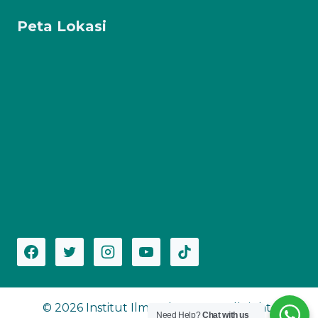
Peta Lokasi
© 2026 Institut Ilmu Al-Qur'an - All rights
Need Help?
Chat with us