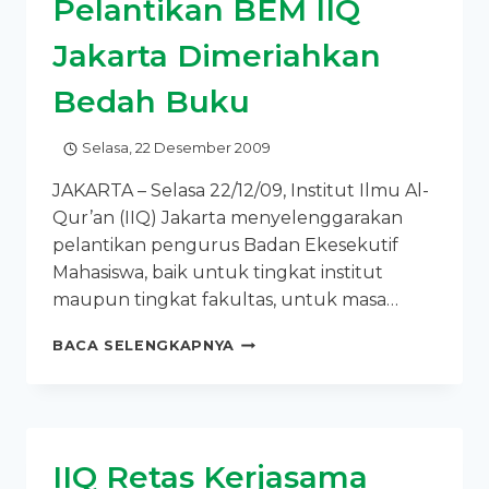
Pelantikan BEM IIQ
BERJALAN
LANCAR
Jakarta Dimeriahkan
Bedah Buku
Selasa, 22 Desember 2009
JAKARTA – Selasa 22/12/09, Institut Ilmu Al-
Qur’an (IIQ) Jakarta menyelenggarakan
pelantikan pengurus Badan Ekesekutif
Mahasiswa, baik untuk tingkat institut
maupun tingkat fakultas, untuk masa…
PELANTIKAN
BACA SELENGKAPNYA
BEM
IIQ
JAKARTA
DIMERIAHKAN
BEDAH
IIQ Retas Kerjasama
BUKU