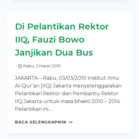
QUR’AN
IRAN
PERINGATI
Di Pelantikan Rektor
MAULID
NABI
IIQ, Fauzi Bowo
DI
IIQ
Janjikan Dua Bus
JAKARTA
Rabu, 3 Maret 2010
JAKARTA – Rabu, 03/03/2010 Institut Ilmu
Al-Qur’an )IIQ) Jakarta menyelenggarakan
Pelantikan Rektor dan Pembantu Rektor
IIQ Jakarta untuk masa bhakti 2010 – 2014.
Pelantikan ini…
DI
BACA SELENGKAPNYA
PELANTIKAN
REKTOR