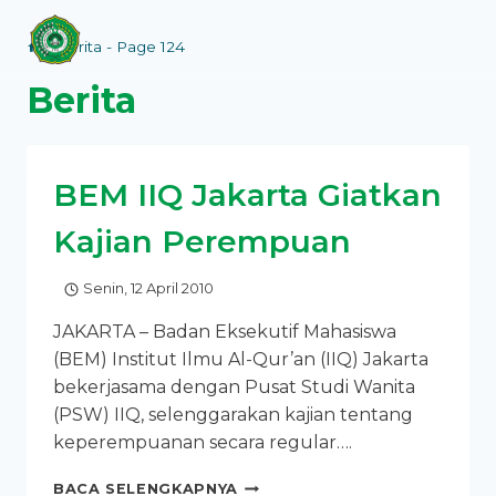
Skip
to
/
Berita
- Page 124
content
Berita
BEM IIQ Jakarta Giatkan
Kajian Perempuan
Senin, 12 April 2010
JAKARTA – Badan Eksekutif Mahasiswa
(BEM) Institut Ilmu Al-Qur’an (IIQ) Jakarta
bekerjasama dengan Pusat Studi Wanita
(PSW) IIQ, selenggarakan kajian tentang
keperempuanan secara regular….
BEM
BACA SELENGKAPNYA