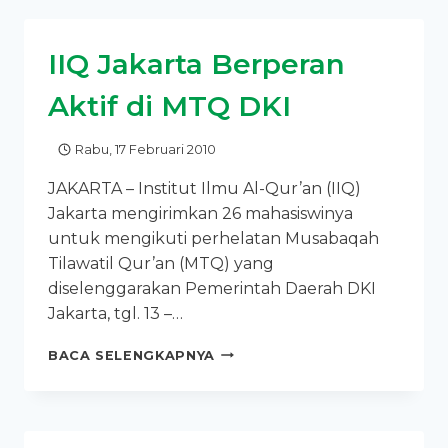
IIQ
JAKARTA
IIQ Jakarta Berperan
DINOBATKAN
SEBAGAI
Aktif di MTQ DKI
DOSEN
BERPRESTASI
Rabu, 17 Februari 2010
JAKARTA – Institut Ilmu Al-Qur’an (IIQ)
Jakarta mengirimkan 26 mahasiswinya
untuk mengikuti perhelatan Musabaqah
Tilawatil Qur’an (MTQ) yang
diselenggarakan Pemerintah Daerah DKI
Jakarta, tgl. 13 –…
IIQ
BACA SELENGKAPNYA
JAKARTA
BERPERAN
AKTIF
DI