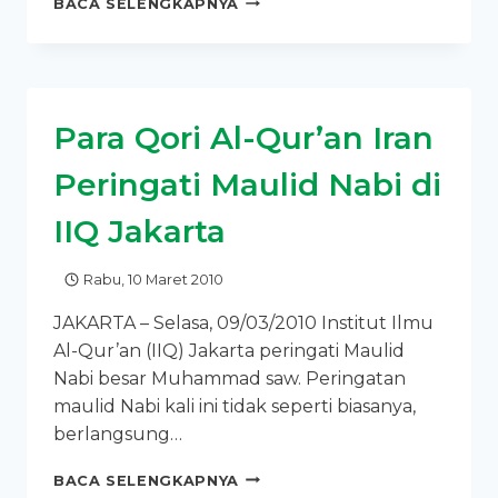
BACA SELENGKAPNYA
DPR
RI
MEMBERIKAN
KULIAH
UMUM
Para Qori Al-Qur’an Iran
DI
IIQ
Peringati Maulid Nabi di
JAKARTA
IIQ Jakarta
Rabu, 10 Maret 2010
JAKARTA – Selasa, 09/03/2010 Institut Ilmu
Al-Qur’an (IIQ) Jakarta peringati Maulid
Nabi besar Muhammad saw. Peringatan
maulid Nabi kali ini tidak seperti biasanya,
berlangsung…
PARA
BACA SELENGKAPNYA
QORI