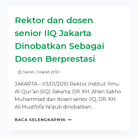
IIQ,
FAUZI
BOWO
Rektor dan dosen
JANJIKAN
DUA
senior IIQ Jakarta
BUS
Dinobatkan Sebagai
Dosen Berprestasi
Senin, 1 Maret 2010
JAKARTA – 03/01/2010 Rektor Institut Ilmu
Al-Qur’an (IIQ) Jakarta, DR. KH. Ahsin Sakho
Muhammad dan dosen senior IIQ, DR. KH.
Ali Mustfofa Ya’qub dinobatkan…
REKTOR
BACA SELENGKAPNYA
DAN
DOSEN
SENIOR