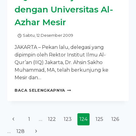
dengan Universitas Al-
Azhar Mesir
Sabtu, 12 Desember 2009
JAKARTA – Pekan lalu, delegasi yang
dipimpin oleh Rektor Institut Ilmu Al-
Qur’an (IIQ) Jakarta, Dr. Ahsin Sakho
Muhammad, MA, telah berkunjung ke
Mesir dan…
IIQ
BACA SELENGKAPNYA
RETAS
KERJASAMA
DENGAN
UNIVERSITAS
Page
Previous
1
…
122
123
124
125
126
AL-
AZHAR
navigation
Page
Next
…
128
MESIR