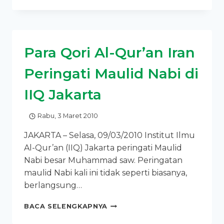
AL-
QUR’AN
IRAN
PERINGATI
Para Qori Al-Qur’an Iran
MAULID
NABI
Peringati Maulid Nabi di
DI
IIQ
IIQ Jakarta
JAKARTA
Rabu, 3 Maret 2010
JAKARTA – Selasa, 09/03/2010 Institut Ilmu
Al-Qur’an (IIQ) Jakarta peringati Maulid
Nabi besar Muhammad saw. Peringatan
maulid Nabi kali ini tidak seperti biasanya,
berlangsung…
PARA
BACA SELENGKAPNYA
QORI
AL-