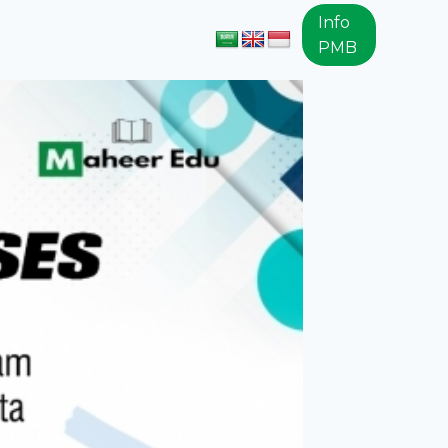
Info
ir
Layanan
PMB