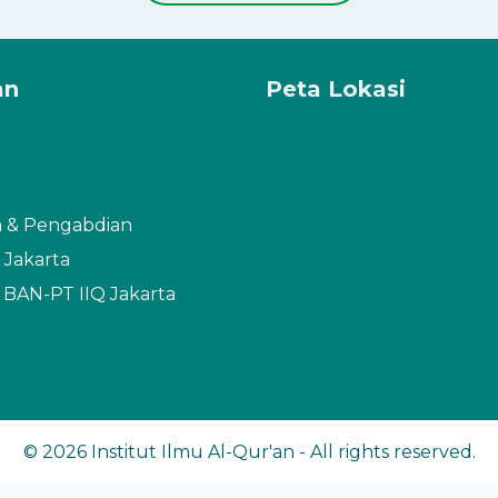
an
Peta Lokasi
n & Pengabdian
 Jakarta
i BAN-PT IIQ Jakarta
© 2026 Institut Ilmu Al-Qur'an - All rights reserved.