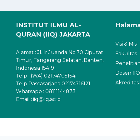
INSTITUT ILMU AL-
Halam
QURAN (IIQ) JAKARTA
Visi & Misi
Alamat : Jl. Ir Juanda No.70 Ciputat
Fakultas
Timur, Tangerang Selatan, Banten,
Penelitia
Indonesia 15419
Dosen IIQ
Telp : (WA) 02174705154,
Akreditas
Telp Pascasarjana 02174716121
Whatsapp :
08111144873
Email : iiq@iiq.ac.id