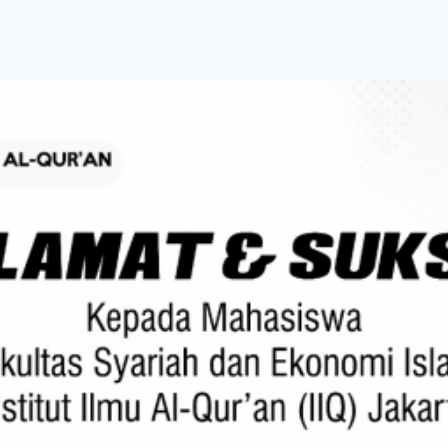
ram Studi
Penelitian & Pengabdian
Alumni & Kar