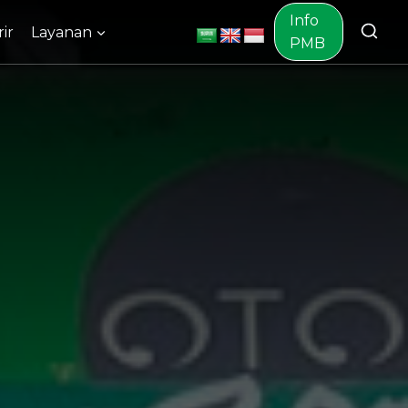
Info
ir
Layanan
PMB